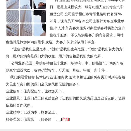
日，是昆山规模较大，服务功能齐全的专业汽车
租赁公司,公司位于昆山市青阳北路时代名苑20-
20号，现有员工20名.本公司主要针对各企事业单
位,个人,中外宾客为服务对象提供各种类型的全方
位租车服务，不仅能满足客户的商务需求，同时
也能满足旅游休闲的需求.欢迎广大客户前来洽谈用车事宜.
“诚信”是我们立足之本，“创新”是我们生存之源，“便捷”是我们努力的方
向，用户的满意是我们大的收益、用户的信赖是我们大的成果.
公司业务范围：承接各种租包车业务，各种高、中、低档轿车、商务车各
款豪华旅游大巴，各种小型货车，可天租、月租、年租、班 车等．
我们的经营目标:技术新行业佳 服务优 追求卓越佳诚的所有员工时刻准备着
为昆山车友们提供我们
全天候风雨无阻的服务！
企业使命：佳宾配佳车，诚稳游天下．
企业愿景：让我们员工的素质更高；让我们的团队成为昆山企业首选的、值得
信赖的合作伙伴．
企业精神：以诚为本，顾客至上．
服务理念：信誉第一，服务第一．
...[
详细
]